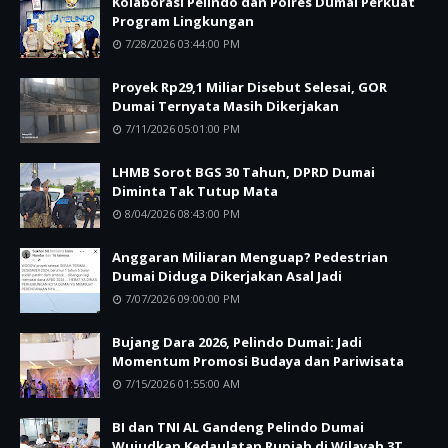
Kolaborasi Pelindo dan Polres Dumai Perkuat
Program Lingkungan
7/28/2026 03:44:00 PM
Proyek Rp29,1 Miliar Disebut Selesai, GOR
Dumai Ternyata Masih Dikerjakan
7/11/2026 05:01:00 PM
LHMB Sorot BGS 30 Tahun, DPRD Dumai
Diminta Tak Tutup Mata
8/04/2026 08:43:00 PM
Anggaran Miliaran Menguap? Pedestrian
Dumai Diduga Dikerjakan Asal Jadi
7/07/2026 09:00:00 PM
Bujang Dara 2026, Pelindo Dumai: Jadi
Momentum Promosi Budaya dan Pariwisata
7/15/2026 01:55:00 AM
BI dan TNI AL Gandeng Pelindo Dumai
Wujudkan Kedaulatan Rupiah di Wilayah 3T