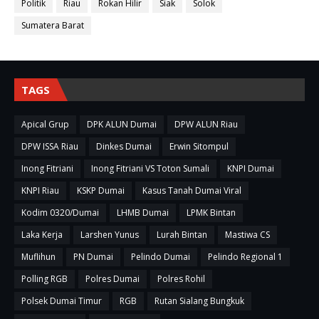
Politik
Riau
Rokan Hilir
Siak
Solok
Sumatera Barat
TAGS
Apical Grup
DPK ALUN Dumai
DPW ALUN Riau
DPW ISSA Riau
Dinkes Dumai
Erwin Sitompul
Inong Fitriani
Inong Fitriani VS Toton Sumali
KNPI Dumai
KNPI Riau
KSKP Dumai
Kasus Tanah Dumai Viral
Kodim 0320/Dumai
LHMB Dumai
LPMK Bintan
Laka Kerja
Larshen Yunus
Lurah Bintan
Mastiwa CS
Muflihun
PN Dumai
Pelindo Dumai
Pelindo Regional 1
Polling RGB
Polres Dumai
Polres Rohil
Polsek Dumai Timur
RGB
Rutan Sialang Bungkuk