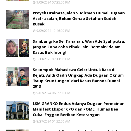
9/09/2024 07:25:00 PM
Proyek Drainase Jalan Sudirman Dumai Dugaan
Asal - asalan, Belum Genap Setahun Sudah
Rusak
9/09/2024 10:46:00 PM
Sambangi ke Sel Tahanan, Wan Ade Syahputra:
Jangan Coba coba Pihak Lain 'Bermain' dalam
Kasus Buk Inong!
5/13/2025 07:13:00 PM
Sekompok Mahasiswa Gelar Untuk Rasa di
Kejati, Andi Qadri Ungkap Ada Dugaan Oknum
'Raup Keuntungan' dari Kasus Bansos Dumai
2013
9/07/2024 06:55:00 PM
LSM GRANKO Endus Adanya Dugaan Permainan
Manifest Ekspor CPO dan POME, Humas Bea
Cukai Enggan Berikan Keterangan
8/27/2024 01:32:00 AM