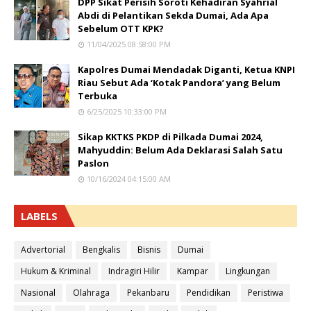
DPP Sikat Perisih Soroti Kehadiran Syahrial
Abdi di Pelantikan Sekda Dumai, Ada Apa
Sebelum OTT KPK?
11/04/2025 08:58:00 PM
Kapolres Dumai Mendadak Diganti, Ketua KNPI
Riau Sebut Ada ‘Kotak Pandora’ yang Belum
Terbuka
6/25/2025 10:33:00 PM
Sikap KKTKS PKDP di Pilkada Dumai 2024,
Mahyuddin: Belum Ada Deklarasi Salah Satu
Paslon
10/16/2024 04:15:00 AM
LABELS
Advertorial
Bengkalis
Bisnis
Dumai
Hukum & Kriminal
Indragiri Hilir
Kampar
Lingkungan
Nasional
Olahraga
Pekanbaru
Pendidikan
Peristiwa