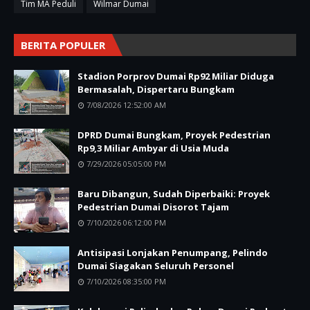
Tim MA Peduli
Wilmar Dumai
BERITA POPULER
Stadion Porprov Dumai Rp92 Miliar Diduga
Bermasalah, Dispertaru Bungkam
7/08/2026 12:52:00 AM
DPRD Dumai Bungkam, Proyek Pedestrian
Rp9,3 Miliar Ambyar di Usia Muda
7/29/2026 05:05:00 PM
Baru Dibangun, Sudah Diperbaiki: Proyek
Pedestrian Dumai Disorot Tajam
7/10/2026 06:12:00 PM
Antisipasi Lonjakan Penumpang, Pelindo
Dumai Siagakan Seluruh Personel
7/10/2026 08:35:00 PM