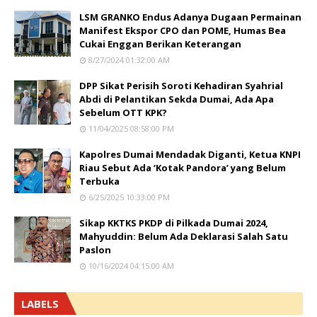
LSM GRANKO Endus Adanya Dugaan Permainan
Manifest Ekspor CPO dan POME, Humas Bea
Cukai Enggan Berikan Keterangan
8/27/2024 01:32:00 AM
DPP Sikat Perisih Soroti Kehadiran Syahrial
Abdi di Pelantikan Sekda Dumai, Ada Apa
Sebelum OTT KPK?
11/04/2025 08:58:00 PM
Kapolres Dumai Mendadak Diganti, Ketua KNPI
Riau Sebut Ada ‘Kotak Pandora’ yang Belum
Terbuka
6/25/2025 10:33:00 PM
Sikap KKTKS PKDP di Pilkada Dumai 2024,
Mahyuddin: Belum Ada Deklarasi Salah Satu
Paslon
10/16/2024 04:15:00 AM
LABELS