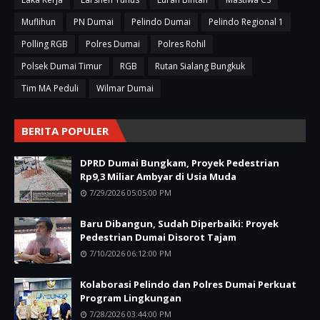
Muflihun
PN Dumai
Pelindo Dumai
Pelindo Regional 1
Polling RGB
Polres Dumai
Polres Rohil
Polsek Dumai Timur
RGB
Rutan Sialang Bungkuk
Tim MA Peduli
Wilmar Dumai
BERITA POPULER
DPRD Dumai Bungkam, Proyek Pedestrian
Rp9,3 Miliar Ambyar di Usia Muda
7/29/2026 05:05:00 PM
Baru Dibangun, Sudah Diperbaiki: Proyek
Pedestrian Dumai Disorot Tajam
7/10/2026 06:12:00 PM
Kolaborasi Pelindo dan Polres Dumai Perkuat
Program Lingkungan
7/28/2026 03:44:00 PM