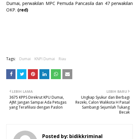
Dumai, perwakilan MPC Pemuda Pancasila dan 47 perwakilan
OKP.
(red)
Tags:
Dumai
KNPI Dumai
Riau
LEBIH LAMA
LEBIH BARU
3675 KPPS Direkrut KPU Dumai,
Ungkap Syukur dan Berbagi
AJM: Jangan Sampai Ada Petugas
Rezeki, Calon Walikota H Paisal
yang Terafiliasi dengan Paslon
Sambangi Sejumlah Tukang
Becak
Posted by:
bidikkriminal