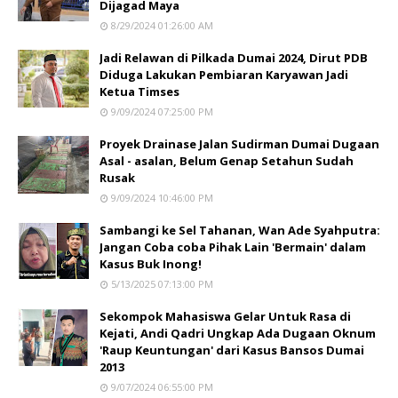
Dijagad Maya
8/29/2024 01:26:00 AM
Jadi Relawan di Pilkada Dumai 2024, Dirut PDB
Diduga Lakukan Pembiaran Karyawan Jadi
Ketua Timses
9/09/2024 07:25:00 PM
Proyek Drainase Jalan Sudirman Dumai Dugaan
Asal - asalan, Belum Genap Setahun Sudah
Rusak
9/09/2024 10:46:00 PM
Sambangi ke Sel Tahanan, Wan Ade Syahputra:
Jangan Coba coba Pihak Lain 'Bermain' dalam
Kasus Buk Inong!
5/13/2025 07:13:00 PM
Sekompok Mahasiswa Gelar Untuk Rasa di
Kejati, Andi Qadri Ungkap Ada Dugaan Oknum
'Raup Keuntungan' dari Kasus Bansos Dumai
2013
9/07/2024 06:55:00 PM