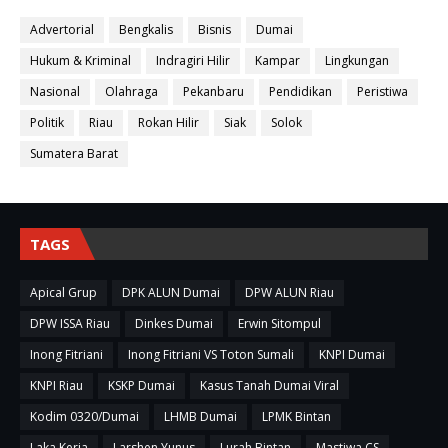
Advertorial
Bengkalis
Bisnis
Dumai
Hukum & Kriminal
Indragiri Hilir
Kampar
Lingkungan
Nasional
Olahraga
Pekanbaru
Pendidikan
Peristiwa
Politik
Riau
Rokan Hilir
Siak
Solok
Sumatera Barat
TAGS
Apical Grup
DPK ALUN Dumai
DPW ALUN Riau
DPW ISSA Riau
Dinkes Dumai
Erwin Sitompul
Inong Fitriani
Inong Fitriani VS Toton Sumali
KNPI Dumai
KNPI Riau
KSKP Dumai
Kasus Tanah Dumai Viral
Kodim 0320/Dumai
LHMB Dumai
LPMK Bintan
Laka Kerja
Larshen Yunus
Lurah Bintan
Mastiwa CS