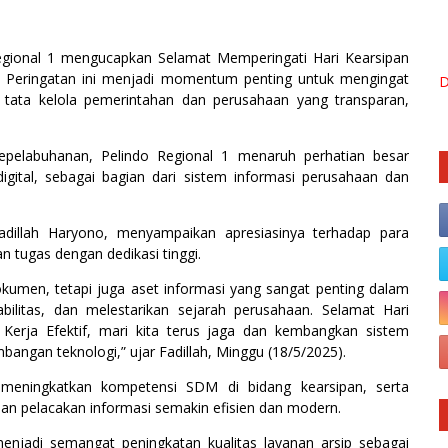
egional 1 mengucapkan Selamat Memperingati Hari Kearsipan
. Peringatan ini menjadi momentum penting untuk mengingat
D
 tata kelola pemerintahan dan perusahaan yang transparan,
epelabuhanan, Pelindo Regional 1 menaruh perhatian besar
digital, sebagai bagian dari sistem informasi perusahaan dan
illah Haryono, menyampaikan apresiasinya terhadap para
n tugas dengan dedikasi tinggi.
umen, tetapi juga aset informasi yang sangat penting dalam
litas, dan melestarikan sejarah perusahaan. Selamat Hari
 Kerja Efektif, mari kita terus jaga dan kembangkan sistem
bangan teknologi,” ujar Fadillah, Minggu (18/5/2025).
 meningkatkan kompetensi SDM di bidang kearsipan, serta
dan pelacakan informasi semakin efisien dan modern.
menjadi semangat peningkatan kualitas layanan arsip sebagai