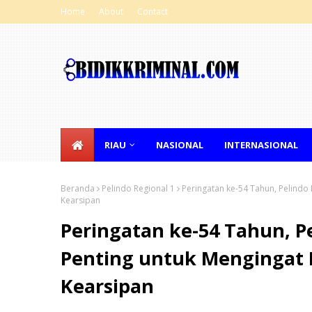
Home
About
Contact
RIAU
NASIONAL
INTERNASIONAL
Beranda
Pelindo Regional 1
Peringatan ke-54 Tahun, Pelindo
Kearsipan
Peringatan ke-54 Tahun, 
Penting untuk Mengingat K
Kearsipan