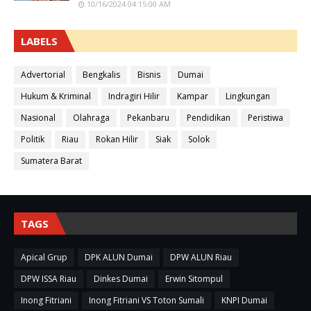
10/16/2024 04:15:00 AM
LABELS
Advertorial
Bengkalis
Bisnis
Dumai
Hukum & Kriminal
Indragiri Hilir
Kampar
Lingkungan
Nasional
Olahraga
Pekanbaru
Pendidikan
Peristiwa
Politik
Riau
Rokan Hilir
Siak
Solok
Sumatera Barat
TAGS
Apical Grup
DPK ALUN Dumai
DPW ALUN Riau
DPW ISSA Riau
Dinkes Dumai
Erwin Sitompul
Inong Fitriani
Inong Fitriani VS Toton Sumali
KNPI Dumai