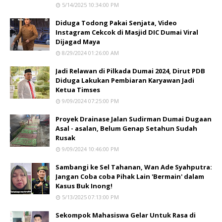
5/14/2025 10:34:00 PM
Diduga Todong Pakai Senjata, Video
Instagram Cekcok di Masjid DIC Dumai Viral
Dijagad Maya
8/29/2024 01:26:00 AM
Jadi Relawan di Pilkada Dumai 2024, Dirut PDB
Diduga Lakukan Pembiaran Karyawan Jadi
Ketua Timses
9/09/2024 07:25:00 PM
Proyek Drainase Jalan Sudirman Dumai Dugaan
Asal - asalan, Belum Genap Setahun Sudah
Rusak
9/09/2024 10:46:00 PM
Sambangi ke Sel Tahanan, Wan Ade Syahputra:
Jangan Coba coba Pihak Lain 'Bermain' dalam
Kasus Buk Inong!
5/13/2025 07:13:00 PM
Sekompok Mahasiswa Gelar Untuk Rasa di