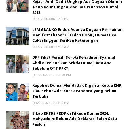
Kejati, Andi Qadri Ungkap Ada Dugaan Oknum
'Raup Keuntungan' dari Kasus Bansos Dumai
2013
9/07/2024 06:55:00 PM
LSM GRANKO Endus Adanya Dugaan Permainan
Manifest Ekspor CPO dan POME, Humas Bea
Cukai Enggan Berikan Keterangan
8/27/2024 01:32:00 AM
DPP Sikat Perisih Soroti Kehadiran Syahrial
Abdi di Pelantikan Sekda Dumai, Ada Apa
Sebelum OTT KPK?
11/04/2025 08:58:00 PM
Kapolres Dumai Mendadak Diganti, Ketua KNPI
Riau Sebut Ada ‘Kotak Pandora’ yang Belum
Terbuka
6/25/2025 10:33:00 PM
Sikap KKTKS PKDP di Pilkada Dumai 2024,
Mahyuddin: Belum Ada Deklarasi Salah Satu
Paslon