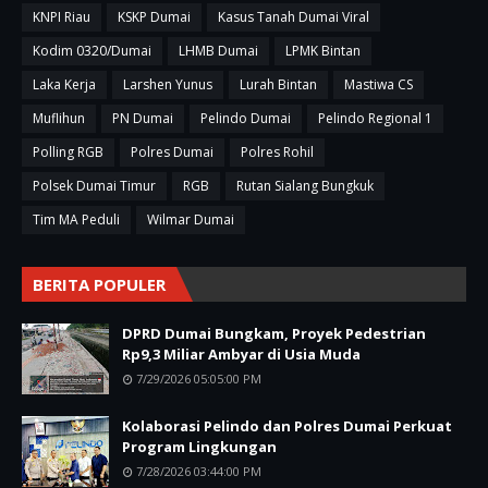
KNPI Riau
KSKP Dumai
Kasus Tanah Dumai Viral
Kodim 0320/Dumai
LHMB Dumai
LPMK Bintan
Laka Kerja
Larshen Yunus
Lurah Bintan
Mastiwa CS
Muflihun
PN Dumai
Pelindo Dumai
Pelindo Regional 1
Polling RGB
Polres Dumai
Polres Rohil
Polsek Dumai Timur
RGB
Rutan Sialang Bungkuk
Tim MA Peduli
Wilmar Dumai
BERITA POPULER
DPRD Dumai Bungkam, Proyek Pedestrian
Rp9,3 Miliar Ambyar di Usia Muda
7/29/2026 05:05:00 PM
Kolaborasi Pelindo dan Polres Dumai Perkuat
Program Lingkungan
7/28/2026 03:44:00 PM