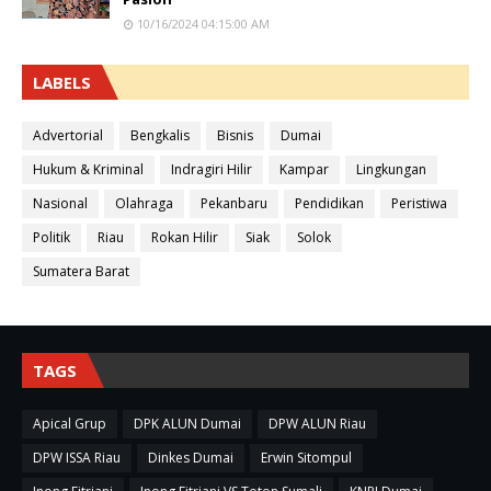
10/16/2024 04:15:00 AM
LABELS
Advertorial
Bengkalis
Bisnis
Dumai
Hukum & Kriminal
Indragiri Hilir
Kampar
Lingkungan
Nasional
Olahraga
Pekanbaru
Pendidikan
Peristiwa
Politik
Riau
Rokan Hilir
Siak
Solok
Sumatera Barat
TAGS
Apical Grup
DPK ALUN Dumai
DPW ALUN Riau
DPW ISSA Riau
Dinkes Dumai
Erwin Sitompul