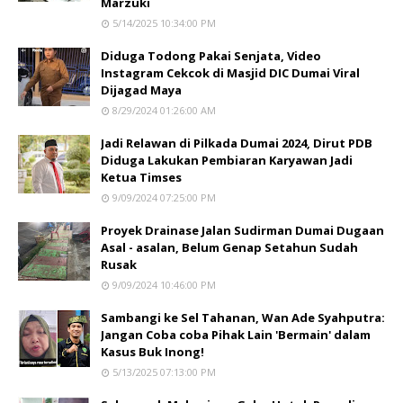
Marzuki
5/14/2025 10:34:00 PM
Diduga Todong Pakai Senjata, Video
Instagram Cekcok di Masjid DIC Dumai Viral
Dijagad Maya
8/29/2024 01:26:00 AM
Jadi Relawan di Pilkada Dumai 2024, Dirut PDB
Diduga Lakukan Pembiaran Karyawan Jadi
Ketua Timses
9/09/2024 07:25:00 PM
Proyek Drainase Jalan Sudirman Dumai Dugaan
Asal - asalan, Belum Genap Setahun Sudah
Rusak
9/09/2024 10:46:00 PM
Sambangi ke Sel Tahanan, Wan Ade Syahputra:
Jangan Coba coba Pihak Lain 'Bermain' dalam
Kasus Buk Inong!
5/13/2025 07:13:00 PM