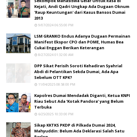
Sekompok Mahasiswa Gelar Untuk Rasa di
Kejati, Andi Qadri Ungkap Ada Dugaan Oknum
'Raup Keuntungan' dari Kasus Bansos Dumai
2013
9/07/2024 06:55:00 PM
LSM GRANKO Endus Adanya Dugaan Permainan
Manifest Ekspor CPO dan POME, Humas Bea
Cukai Enggan Berikan Keterangan
8/27/2024 01:32:00 AM
DPP Sikat Perisih Soroti Kehadiran Syahrial
Abdi di Pelantikan Sekda Dumai, Ada Apa
Sebelum OTT KPK?
11/04/2025 08:58:00 PM
Kapolres Dumai Mendadak Diganti, Ketua KNPI
Riau Sebut Ada ‘Kotak Pandora’ yang Belum
Terbuka
6/25/2025 10:33:00 PM
Sikap KKTKS PKDP di Pilkada Dumai 2024,
Mahyuddin: Belum Ada Deklarasi Salah Satu
Paslon