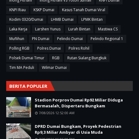
Inong Fitriani
Inong Fitriani VS Toton Sumali
KNPI Dumai
KNPI Riau
KSKP Dumai
Kasus Tanah Dumai Viral
Kodim 0320/Dumai
LHMB Dumai
LPMK Bintan
Laka Kerja
Larshen Yunus
Lurah Bintan
Mastiwa CS
Muflihun
PN Dumai
Pelindo Dumai
Pelindo Regional 1
Polling RGB
Polres Dumai
Polres Rohil
Polsek Dumai Timur
RGB
Rutan Sialang Bungkuk
Tim MA Peduli
Wilmar Dumai
BERITA POPULER
Stadion Porprov Dumai Rp92 Miliar Diduga
Bermasalah, Dispertaru Bungkam
7/08/2026 12:52:00 AM
DPRD Dumai Bungkam, Proyek Pedestrian
Rp9,3 Miliar Ambyar di Usia Muda