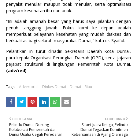
penyakit menular maupun tidak menular, serta optimalisasi
program kesehatan ibu dan anak.
“Ini adalah amanah besar yang harus saya jalankan dengan
penuh tanggung jawab. Fokus kami ke depan adalah
memperkuat pelayanan kesehatan yang mudah diakses dan
berkualitas bagi seluruh masyarakat Dumai,” kata dr. Syaiful.
Pelantikan ini turut dihadiri Sekretaris Daerah Kota Dumai,
para kepala Organisasi Perangkat Daerah (OPD), serta jajaran
pejabat struktural di lingkungan Pemerintah Kota Dumai.
(adv/red)
Tags:
Advertorial
Dinkes Dumai
Dumai
Riau
LEBIH LAMA
LEBIH BARU
Pelindo Dumai Dorong
Sabet Juara Ketiga, Pelindo
Kolaborasi Pemerintah dan
Dumai Tegaskan Komitmen
Dunia Usaha Cegah Peredaran
Kebersamaan di Ajang Olahraga