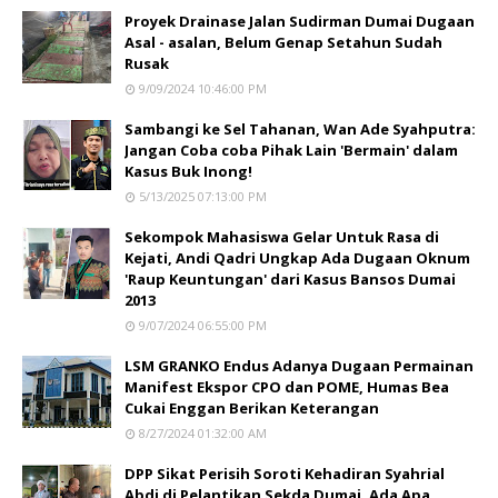
Proyek Drainase Jalan Sudirman Dumai Dugaan
Asal - asalan, Belum Genap Setahun Sudah
Rusak
9/09/2024 10:46:00 PM
Sambangi ke Sel Tahanan, Wan Ade Syahputra:
Jangan Coba coba Pihak Lain 'Bermain' dalam
Kasus Buk Inong!
5/13/2025 07:13:00 PM
Sekompok Mahasiswa Gelar Untuk Rasa di
Kejati, Andi Qadri Ungkap Ada Dugaan Oknum
'Raup Keuntungan' dari Kasus Bansos Dumai
2013
9/07/2024 06:55:00 PM
LSM GRANKO Endus Adanya Dugaan Permainan
Manifest Ekspor CPO dan POME, Humas Bea
Cukai Enggan Berikan Keterangan
8/27/2024 01:32:00 AM
DPP Sikat Perisih Soroti Kehadiran Syahrial
Abdi di Pelantikan Sekda Dumai, Ada Apa