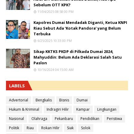
Sebelum OTT KPK?
11/04/2025 08:58:00 PM
Kapolres Dumai Mendadak Diganti, Ketua KNPI
Riau Sebut Ada ‘Kotak Pandora’ yang Belum
Terbuka
6/25/2025 10:33:00 PM
Sikap KKTKS PKDP di Pilkada Dumai 2024,
Mahyuddin: Belum Ada Deklarasi Salah Satu
Paslon
10/16/2024 04:15:00 AM
LABELS
Advertorial
Bengkalis
Bisnis
Dumai
Hukum & Kriminal
Indragiri Hilir
Kampar
Lingkungan
Nasional
Olahraga
Pekanbaru
Pendidikan
Peristiwa
Politik
Riau
Rokan Hilir
Siak
Solok