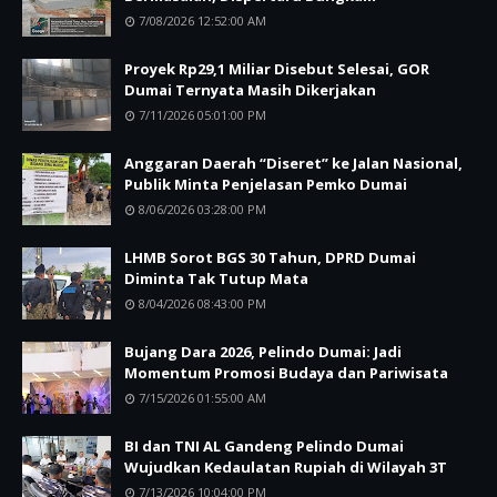
7/08/2026 12:52:00 AM
Proyek Rp29,1 Miliar Disebut Selesai, GOR
Dumai Ternyata Masih Dikerjakan
7/11/2026 05:01:00 PM
Anggaran Daerah “Diseret” ke Jalan Nasional,
Publik Minta Penjelasan Pemko Dumai
8/06/2026 03:28:00 PM
LHMB Sorot BGS 30 Tahun, DPRD Dumai
Diminta Tak Tutup Mata
8/04/2026 08:43:00 PM
Bujang Dara 2026, Pelindo Dumai: Jadi
Momentum Promosi Budaya dan Pariwisata
7/15/2026 01:55:00 AM
BI dan TNI AL Gandeng Pelindo Dumai
Wujudkan Kedaulatan Rupiah di Wilayah 3T
7/13/2026 10:04:00 PM