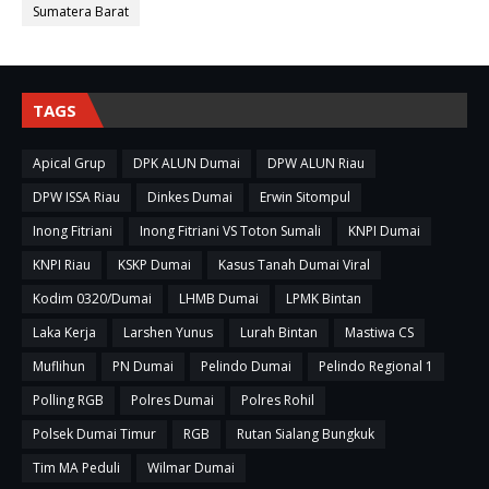
Sumatera Barat
TAGS
Apical Grup
DPK ALUN Dumai
DPW ALUN Riau
DPW ISSA Riau
Dinkes Dumai
Erwin Sitompul
Inong Fitriani
Inong Fitriani VS Toton Sumali
KNPI Dumai
KNPI Riau
KSKP Dumai
Kasus Tanah Dumai Viral
Kodim 0320/Dumai
LHMB Dumai
LPMK Bintan
Laka Kerja
Larshen Yunus
Lurah Bintan
Mastiwa CS
Muflihun
PN Dumai
Pelindo Dumai
Pelindo Regional 1
Polling RGB
Polres Dumai
Polres Rohil
Polsek Dumai Timur
RGB
Rutan Sialang Bungkuk
Tim MA Peduli
Wilmar Dumai