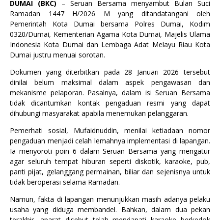
DUMAI (BKC)
– Seruan Bersama menyambut Bulan Suci
Ramadan 1447 H/2026 M yang ditandatangani oleh
Pemerintah Kota Dumai bersama Polres Dumai, Kodim
0320/Dumai, Kementerian Agama Kota Dumai, Majelis Ulama
Indonesia Kota Dumai dan Lembaga Adat Melayu Riau Kota
Dumai justru menuai sorotan.
Dokumen yang diterbitkan pada 28 Januari 2026 tersebut
dinilai belum maksimal dalam aspek pengawasan dan
mekanisme pelaporan. Pasalnya, dalam isi Seruan Bersama
tidak dicantumkan kontak pengaduan resmi yang dapat
dihubungi masyarakat apabila menemukan pelanggaran.
Pemerhati sosial, Mufaidnuddin, menilai ketiadaan nomor
pengaduan menjadi celah lemahnya implementasi di lapangan.
Ia menyoroti poin 6 dalam Seruan Bersama yang mengatur
agar seluruh tempat hiburan seperti diskotik, karaoke, pub,
panti pijat, gelanggang permainan, biliar dan sejenisnya untuk
tidak beroperasi selama Ramadan.
Namun, fakta di lapangan menunjukkan masih adanya pelaku
usaha yang diduga membandel. Bahkan, dalam dua pekan
terakhir, aparat disebut telah mendapati karaoke berkedok