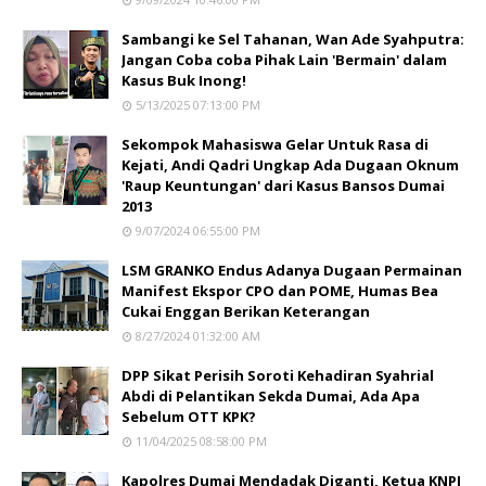
Sambangi ke Sel Tahanan, Wan Ade Syahputra:
Jangan Coba coba Pihak Lain 'Bermain' dalam
Kasus Buk Inong!
5/13/2025 07:13:00 PM
Sekompok Mahasiswa Gelar Untuk Rasa di
Kejati, Andi Qadri Ungkap Ada Dugaan Oknum
'Raup Keuntungan' dari Kasus Bansos Dumai
2013
9/07/2024 06:55:00 PM
LSM GRANKO Endus Adanya Dugaan Permainan
Manifest Ekspor CPO dan POME, Humas Bea
Cukai Enggan Berikan Keterangan
8/27/2024 01:32:00 AM
DPP Sikat Perisih Soroti Kehadiran Syahrial
Abdi di Pelantikan Sekda Dumai, Ada Apa
Sebelum OTT KPK?
11/04/2025 08:58:00 PM
Kapolres Dumai Mendadak Diganti, Ketua KNPI