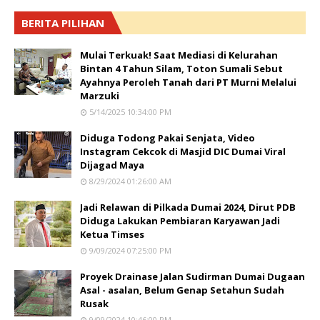
BERITA PILIHAN
Mulai Terkuak! Saat Mediasi di Kelurahan
Bintan 4 Tahun Silam, Toton Sumali Sebut
Ayahnya Peroleh Tanah dari PT Murni Melalui
Marzuki
5/14/2025 10:34:00 PM
Diduga Todong Pakai Senjata, Video
Instagram Cekcok di Masjid DIC Dumai Viral
Dijagad Maya
8/29/2024 01:26:00 AM
Jadi Relawan di Pilkada Dumai 2024, Dirut PDB
Diduga Lakukan Pembiaran Karyawan Jadi
Ketua Timses
9/09/2024 07:25:00 PM
Proyek Drainase Jalan Sudirman Dumai Dugaan
Asal - asalan, Belum Genap Setahun Sudah
Rusak
9/09/2024 10:46:00 PM