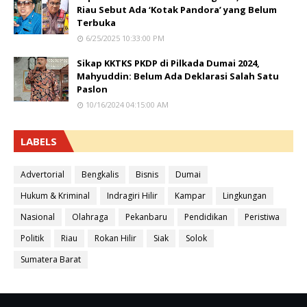
Riau Sebut Ada ‘Kotak Pandora’ yang Belum
Terbuka
6/25/2025 10:33:00 PM
Sikap KKTKS PKDP di Pilkada Dumai 2024,
Mahyuddin: Belum Ada Deklarasi Salah Satu
Paslon
10/16/2024 04:15:00 AM
LABELS
Advertorial
Bengkalis
Bisnis
Dumai
Hukum & Kriminal
Indragiri Hilir
Kampar
Lingkungan
Nasional
Olahraga
Pekanbaru
Pendidikan
Peristiwa
Politik
Riau
Rokan Hilir
Siak
Solok
Sumatera Barat