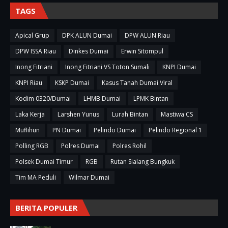
TAGS
Apical Grup
DPK ALUN Dumai
DPW ALUN Riau
DPW ISSA Riau
Dinkes Dumai
Erwin Sitompul
Inong Fitriani
Inong Fitriani VS Toton Sumali
KNPI Dumai
KNPI Riau
KSKP Dumai
Kasus Tanah Dumai Viral
Kodim 0320/Dumai
LHMB Dumai
LPMK Bintan
Laka Kerja
Larshen Yunus
Lurah Bintan
Mastiwa CS
Muflihun
PN Dumai
Pelindo Dumai
Pelindo Regional 1
Polling RGB
Polres Dumai
Polres Rohil
Polsek Dumai Timur
RGB
Rutan Sialang Bungkuk
Tim MA Peduli
Wilmar Dumai
BERITA POPULER