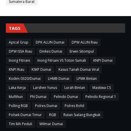
Sumatera Barat
TAGS
Apical Grup
DPK ALUN Dumai
DPW ALUN Riau
DPW ISSA Riau
Dinkes Dumai
Erwin Sitompul
Inong Fitriani
Inong Fitriani VS Toton Sumali
KNPI Dumai
KNPI Riau
KSKP Dumai
Kasus Tanah Dumai Viral
Kodim 0320/Dumai
LHMB Dumai
LPMK Bintan
Laka Kerja
Larshen Yunus
Lurah Bintan
Mastiwa CS
Muflihun
PN Dumai
Pelindo Dumai
Pelindo Regional 1
Polling RGB
Polres Dumai
Polres Rohil
Polsek Dumai Timur
RGB
Rutan Sialang Bungkuk
Tim MA Peduli
Wilmar Dumai