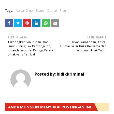
Tags:
Apical Grup
Bisnis
Dumai
Riau
LEBIH LAMA
LEBIH BARU
Terbongkar Penutupan Jalan
Berkah Ramadhan, Apical
Janur Kuning Tak Kantongi Izin,
Dumai Gelar Buka Bersama dan
Johanda Saputra: Panggil Pihak-
Santunan Anak Yatim
pihak yang Terlibat
Posted by:
bidikkriminal
ANDA MUNGKIN MENYUKAI POSTINGAN INI