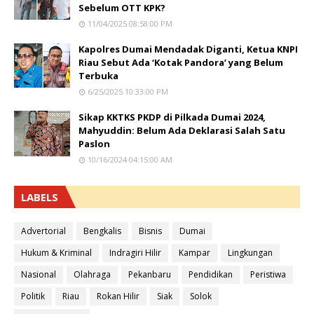
Sebelum OTT KPK?
11/04/2025 08:58:00 PM
Kapolres Dumai Mendadak Diganti, Ketua KNPI
Riau Sebut Ada ‘Kotak Pandora’ yang Belum
Terbuka
6/25/2025 10:33:00 PM
Sikap KKTKS PKDP di Pilkada Dumai 2024,
Mahyuddin: Belum Ada Deklarasi Salah Satu
Paslon
10/16/2024 04:15:00 AM
LABELS
Advertorial
Bengkalis
Bisnis
Dumai
Hukum & Kriminal
Indragiri Hilir
Kampar
Lingkungan
Nasional
Olahraga
Pekanbaru
Pendidikan
Peristiwa
Politik
Riau
Rokan Hilir
Siak
Solok