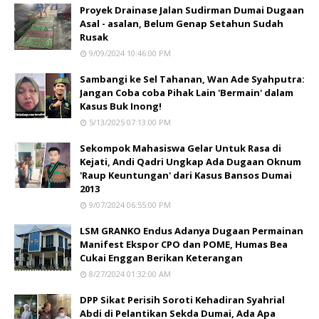
Proyek Drainase Jalan Sudirman Dumai Dugaan
Asal - asalan, Belum Genap Setahun Sudah
Rusak
9/09/2024 10:46:00 PM
Sambangi ke Sel Tahanan, Wan Ade Syahputra:
Jangan Coba coba Pihak Lain 'Bermain' dalam
Kasus Buk Inong!
5/13/2025 07:13:00 PM
Sekompok Mahasiswa Gelar Untuk Rasa di
Kejati, Andi Qadri Ungkap Ada Dugaan Oknum
'Raup Keuntungan' dari Kasus Bansos Dumai
2013
9/07/2024 06:55:00 PM
LSM GRANKO Endus Adanya Dugaan Permainan
Manifest Ekspor CPO dan POME, Humas Bea
Cukai Enggan Berikan Keterangan
8/27/2024 01:32:00 AM
DPP Sikat Perisih Soroti Kehadiran Syahrial
Abdi di Pelantikan Sekda Dumai, Ada Apa