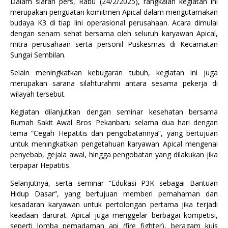
Dalam siaran pers, Rabu (24/2/2025), rangkaian kegiatan ini
merupakan penguatan komitmen Apical dalam mengutamakan
budaya K3 di tiap lini operasional perusahaan. Acara dimulai
dengan senam sehat bersama oleh seluruh karyawan Apical,
mitra perusahaan serta personil Puskesmas di Kecamatan
Sungai Sembilan.
Selain meningkatkan kebugaran tubuh, kegiatan ini juga
merupakan sarana silahturahmi antara sesama pekerja di
wilayah tersebut.
Kegiatan dilanjutkan dengan seminar kesehatan bersama
Rumah Sakit Awal Bros Pekanbaru selama dua hari dengan
tema “Cegah Hepatitis dan pengobatannya”, yang bertujuan
untuk meningkatkan pengetahuan karyawan Apical mengenai
penyebab, gejala awal, hingga pengobatan yang dilakukan jika
terpapar Hepatitis.
Selanjutnya, serta seminar “Edukasi P3K sebagai Bantuan
Hidup Dasar”, yang bertujuan memberi pemahaman dan
kesadaran karyawan untuk pertolongan pertama jika terjadi
keadaan darurat. Apical juga menggelar berbagai kompetisi,
seperti lomba pemadaman api (fire fighter), beragam kuis