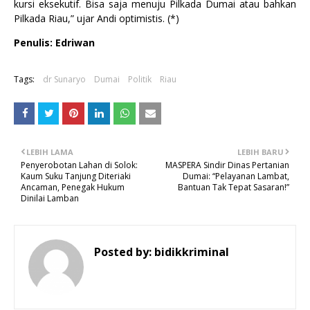
kursi eksekutif. Bisa saja menuju Pilkada Dumai atau bahkan
Pilkada Riau,” ujar Andi optimistis. (*)
Penulis: Edriwan
Tags:
dr Sunaryo
Dumai
Politik
Riau
LEBIH LAMA
LEBIH BARU
Penyerobotan Lahan di Solok:
MASPERA Sindir Dinas Pertanian
Kaum Suku Tanjung Diteriaki
Dumai: “Pelayanan Lambat,
Ancaman, Penegak Hukum
Bantuan Tak Tepat Sasaran!”
Dinilai Lamban
Posted by:
bidikkriminal