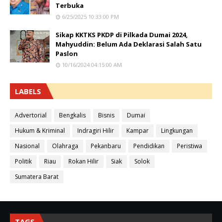
Terbuka
6/25/2025 10:33:00 PM
Sikap KKTKS PKDP di Pilkada Dumai 2024,
Mahyuddin: Belum Ada Deklarasi Salah Satu
Paslon
10/16/2024 04:15:00 AM
LABELS
Advertorial
Bengkalis
Bisnis
Dumai
Hukum & Kriminal
Indragiri Hilir
Kampar
Lingkungan
Nasional
Olahraga
Pekanbaru
Pendidikan
Peristiwa
Politik
Riau
Rokan Hilir
Siak
Solok
Sumatera Barat
TAGS