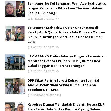
Sambangi ke Sel Tahanan, Wan Ade Syahputra:
Jangan Coba coba Pihak Lain 'Bermain' dalam
Kasus Buk Inong!
5/13/2025 07:13:00 PM
Sekompok Mahasiswa Gelar Untuk Rasa di
Kejati, Andi Qadri Ungkap Ada Dugaan Oknum
'Raup Keuntungan' dari Kasus Bansos Dumai
2013
9/07/2024 06:55:00 PM
LSM GRANKO Endus Adanya Dugaan Permainan
Manifest Ekspor CPO dan POME, Humas Bea
Cukai Enggan Berikan Keterangan
8/27/2024 01:32:00 AM
DPP Sikat Perisih Soroti Kehadiran Syahrial
Abdi di Pelantikan Sekda Dumai, Ada Apa
Sebelum OTT KPK?
11/04/2025 08:58:00 PM
Kapolres Dumai Mendadak Diganti, Ketua KNPI
Riau Sebut Ada ‘Kotak Pandora’ yang Belum