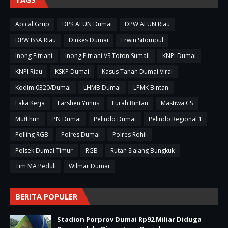
Apical Grup
DPK ALUN Dumai
DPW ALUN Riau
DPW ISSA Riau
Dinkes Dumai
Erwin Sitompul
Inong Fitriani
Inong Fitriani VS Toton Sumali
KNPI Dumai
KNPI Riau
KSKP Dumai
Kasus Tanah Dumai Viral
Kodim 0320/Dumai
LHMB Dumai
LPMK Bintan
Laka Kerja
Larshen Yunus
Lurah Bintan
Mastiwa CS
Muflihun
PN Dumai
Pelindo Dumai
Pelindo Regional 1
Polling RGB
Polres Dumai
Polres Rohil
Polsek Dumai Timur
RGB
Rutan Sialang Bungkuk
Tim MA Peduli
Wilmar Dumai
BERITA POPULER
Stadion Porprov Dumai Rp92 Miliar Diduga