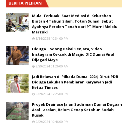
BERITA PILIHAN
Mulai Terkuak! Saat Mediasi di Kelurahan
Bintan 4 Tahun Silam, Toton Sumali Sebut
Ayahnya Peroleh Tanah dari PT Murni Melalui
Marzuki
5/14/2025 10:34:00 PM
Diduga Todong Pakai Senjata, Video
Instagram Cekcok di Masjid DIC Dumai Viral
Dijagad Maya
8/29/2024 01:26:00 AM
Jadi Relawan di Pilkada Dumai 2024, Dirut PDB
Diduga Lakukan Pembiaran Karyawan Jadi
Ketua Timses
9/09/2024 07:25:00 PM
Proyek Drainase Jalan Sudirman Dumai Dugaan
Asal - asalan, Belum Genap Setahun Sudah
Rusak
9/09/2024 10:46:00 PM